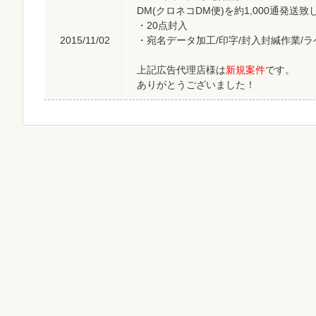
DM(クロネコDM便)を約1,000通発送
・20点封入
2015/11/02
・宛名データ加工/印字/封入封緘作業/
上記広告代理店様は
新規案件
です。
ありがとうございました！