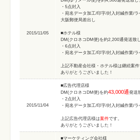
DM(ゆうメール便)を約4,500通発送致
・5点封入
・宛名データ加工/印字/封入封緘作業/ラ
大阪郵便局差出し
2015/11/05
■ホテル様
DM(クロネコDM便)を約2,200通発送
・6点封入
・宛名データ加工/印字/封入封緘作業/
上記不動産会社様・ホテル様は継続案件
ありがとうございました！
■広告代理店様
43,000通
DM(クロネコDM便)を約
発送
・2点封入
2015/11/04
・宛名データ加工/印字/封入封緘作業/
上記広告代理店様は
案件
です。
ありがとうございました！
■マーケティング会社様