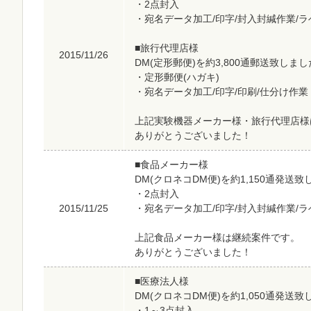
・2点封入
・宛名データ加工/印字/封入封緘作業/
■旅行代理店様
2015/11/26
DM(定形郵便)を約3,800通郵送致しま
・定形郵便(ハガキ)
・宛名データ加工/印字/印刷/仕分け作業
上記実験機器メーカー様・旅行代理店様
ありがとうございました！
■食品メーカー様
DM(クロネコDM便)を約1,150通発送
・2点封入
2015/11/25
・宛名データ加工/印字/封入封緘作業/
上記食品メーカー様は継続案件です。
ありがとうございました！
■医療法人様
DM(クロネコDM便)を約1,050通発送
・1～3点封入