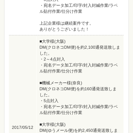
・宛名データ加工/印字/封入封緘作業/ラベ
ル貼付作業/仕分け作業
上記企業様は継続案件です。
ありがとうございました！
■大学様(大阪)
DM(クロネコDM便)を約2,100通発送致しま
した。
・2～4点封入
・宛名データ加工/印字/封入封緘作業/ラベ
ル貼付作業/仕分け作業
■機械メーカー様(奈良)
DM(クロネコDM便)を約160通発送致しま
した。
・5点封入
・宛名データ加工/印字/封入封緘作業/ラベ
ル貼付作業/仕分け作業
■大学様(大阪)
2017/05/12
DM(ゆうメール便)を約2,450通発送致しま