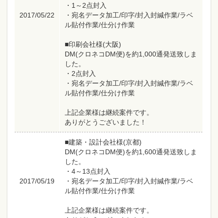
・1～2点封入
2017/05/22
・宛名データ加工/印字/封入封緘作業/ラベ
ル貼付作業/仕分け作業
■印刷会社様(大阪)
DM(クロネコDM便)を約1,000通発送致しま
した。
・2点封入
・宛名データ加工/印字/封入封緘作業/ラベ
ル貼付作業/仕分け作業
上記企業様は継続案件です。
ありがとうございました！
■建築・設計会社様(京都)
DM(クロネコDM便)を約1,600通発送致しま
した。
・4～13点封入
2017/05/19
・宛名データ加工/印字/封入封緘作業/ラベ
ル貼付作業/仕分け作業
上記企業様は継続案件です。