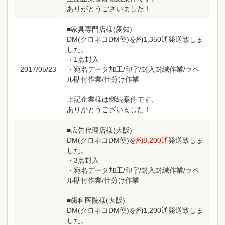
ありがとうございました！
■家具専門店様(愛知)
DM(クロネコDM便)を約1,350通発送致しま
した。
・1点封入
2017/05/23
・宛名データ加工/印字/封入封緘作業/ラベ
ル貼付作業/仕分け作業
上記企業様は継続案件です。
ありがとうございました！
■広告代理店様(大阪)
DM(クロネコDM便)を
約8,200通
発送致しま
した。
・3点封入
・宛名データ加工/印字/封入封緘作業/ラベ
ル貼付作業/仕分け作業
■歯科医院様(大阪)
DM(クロネコDM便)を約1,200通発送致しま
した。