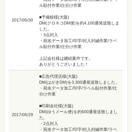
ル貼付作業/仕分け作業
■予備校様(大阪)
2017/05/30
DM(クロネコDM便)を約4,100通発送致しま
した。
・3点封入
・宛名データ加工/印字/封入封緘作業/ラベ
ル貼付作業/仕分け作業
上記会社様は継続案件です。
ありがとうございました！
■広告代理店様(大阪)
DM(はがきDM)を3,300通発送致しました。
・宛名データ加工/印字/ラベル貼付作業/仕
分け作業
■印刷会社様(大阪)
DM(ゆうメール便)を約600通発送致しまし
2017/05/29
た。
・2点封入
・宛名データ加工/印字/封入封緘作業/ラベ