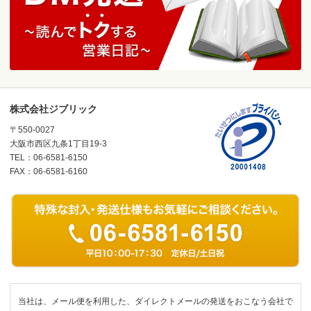
株式会社ジブリック
〒550-0027
大阪市西区九条1丁目19-3
TEL：06-6581-6150
FAX：06-6581-6160
当社は、メール便を利用した、ダイレクトメールの発送をおこなう会社で